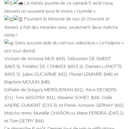
La météo pourrie de ce samedi 5 août nous
laissera un souvenir pour le moins « humide ».
Pourtant la ténacité de nos JA (Vincent et
Xavier) a fait des miracles avec seulement deux matchs
remis !
Sans aucune aide du ciel nos valeureux « La Hulpois »
ont tout donné:
Victoire de Antoine MUS (M3), Sébastien DE SMEDT
(M45.5), Frédéric DE CONINCK (M35.3), Damien LANOTTE
(M35.3), Julien DUCARME (M2), Florian LEMAIRE (M6) et
Baptiste MOULIN (M6).
Défaite de Grégory MERGUERIAN (M1), Alice DECKERS
(D1), Tom AKSOYEK (M1), Maxime SOHET (M4), Odile
ANDRE-DUMONT (D35.3) et Pierre-Antoine GERNAY (M3).
Matchs remis: Murielle CHARON vs Marie PEREIRA (D45.2)
et Tom DETRY (M4).
Ce dimanche 6 août: Dernier tour de pré-qualifications